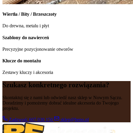
Wiertła / Bity / Brzeszczoty
Do drewna, metalu i płyt
Szablony do nawierceń
Precyzyjne pozycjonowanie otworów
Klucze do montażu
Zestawy kluczy i akcesoria
Szukasz konkretnego rozwiązania?
Skontaktuj się z nami lub odwiedź nasz sklep w Nowym Sączu.
Doradzimy i pomożemy dobrać idealne akcesoria do Twojego
projektu.
Zadzwoń: 607 030 150
sklep@beno.pl