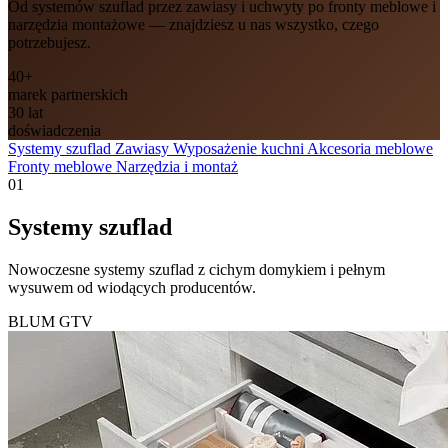
Od systemów szuflad przez zawiasy i uchwyty po fronty meblowe i
narzędzia montażowe — znajdziesz u nas wszystko, czego
potrzebujesz.
40+
marek partnerskich
30 lat
doświadczenia
Systemy szuflad
Zawiasy
Wyposażenie kuchni
Akcesoria meblowe
Fronty meblowe
Narzędzia i montaż
01
Systemy szuflad
Nowoczesne systemy szuflad z cichym domykiem i pełnym
wysuwem od wiodących producentów.
BLUM
GTV