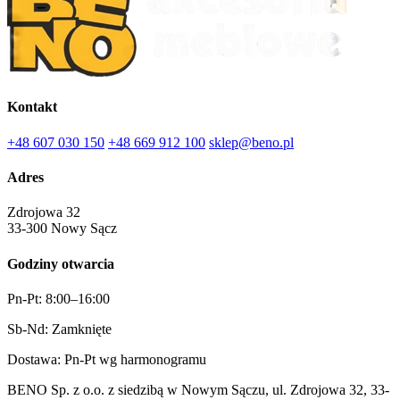
Kontakt
+48 607 030 150
+48 669 912 100
sklep@beno.pl
Adres
Zdrojowa 32
33-300 Nowy Sącz
Godziny otwarcia
Pn-Pt: 8:00–16:00
Sb-Nd: Zamknięte
Dostawa: Pn-Pt wg harmonogramu
BENO Sp. z o.o. z siedzibą w Nowym Sączu, ul. Zdrojowa 32, 33-